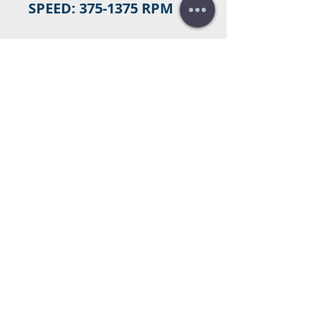
SPEED: 375-1375 RPM
Contacta con nosotros para comprar
¿Necesitas un
presupuesto?
¡Presupuesto gratis!
llámanos:
+34 672016686
+34 954968944
E-mail:
info@farrantrading.com
Sales@farrantrading.com