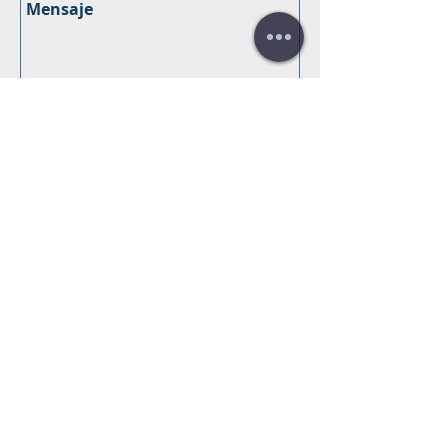
Enviar
¿Necesitas un
presupuesto?
¡Presupuesto gratis!
llámanos:
+34 672016686
+34 954968944
E-mail:
info@farrantrading.com