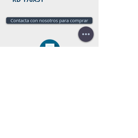
Contacta con nosotros para comprar
¿Necesitas un
presupuesto?
¡Presupuesto gratis!
llámanos:
+34 672016686
+34 954968944
E-mail:
info@farrantrading.com
Sales@farrantrading.com