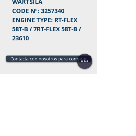
WARTSILA
CODE Nº: 3257340
ENGINE TYPE: RT-FLEX
58T-B / 7RT-FLEX 58T-B /
23610
Contacta con nosotros para comprar
¿Necesitas un
presupuesto?
¡Presupuesto gratis!
llámanos:
+34 672016686