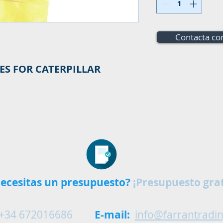
Contacta co
ES FOR CATERPILLAR
ecesitas un presupuesto?
¡Presupuesto grat
+34 672016686
E-mail:
info@farrantradi