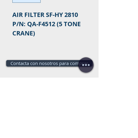
AIR FILTER SF-HY 2810
P/N: QA-F4512 (5 TONE
CRANE)
Contacta con nosotros para comprar
¿Necesitas un
presupuesto?
¡Presupuesto gratis!
llámanos:
+34 672016686